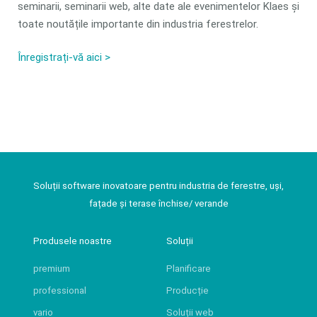
seminarii, seminarii web, alte date ale evenimentelor Klaes și
toate noutățile importante din industria ferestrelor.
Înregistrați-vă aici >
Soluții software inovatoare pentru industria de ferestre, uși,
fațade și terase închise/ verande
Produsele noastre
Soluții
premium
Planificare
professional
Producție
vario
Soluții web