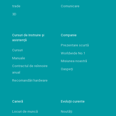
trade
Comunicare
3D
Cursuri de Instruire și
Companie
asistență
Prezentare scurtă
Cursuri
Worldwide No.1
Manuale
Misiunea noastră
Contractul de reînnoire
Oaspeți
anual
Recomandări hardware
Carieră
Evoluții curente
Locuri de muncă
Noutăți