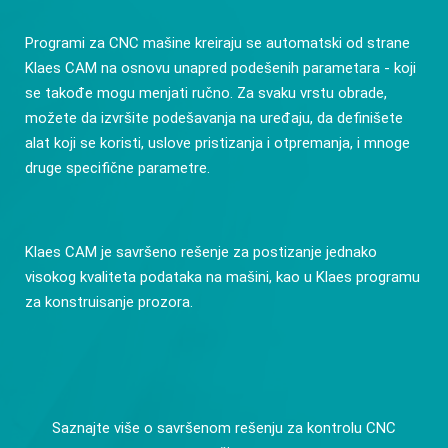
Programi za CNC mašine kreiraju se automatski od strane
Klaes CAM na osnovu unapred podešenih parametara - koji
se takođe mogu menjati ručno. Za svaku vrstu obrade,
možete da izvršite podešavanja na uređaju, da definišete
alat koji se koristi, uslove pristizanja i otpremanja, i mnoge
druge specifične parametre.
Klaes CAM je savršeno rešenje za postizanje jednako
visokog kvaliteta podataka na mašini, kao u Klaes programu
za konstruisanje prozora.
Saznajte više o savršenom rešenju za kontrolu CNC