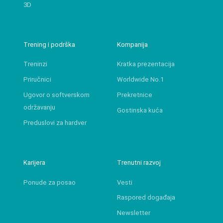
3D
Trening i podrška
Kompanija
Treninzi
Kratka prezentacija
Priručnici
Worldwide No.1
Ugovor o softverskom
Prekretnice
održavanju
Gostinska kuća
Preduslovi za hardver
Karijera
Trenutni razvoj
Ponude za posao
Vesti
Raspored događaja
Newsletter