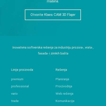
mašina.
Otvorite Klaes CAM 3D Flajer
Inovativna softverska rešenja za industriju prozora-, vrata-,
fasada- i zimkih bašta
Linije proizvoda
Rešenja
premium
Planiranje
professional
Proizvodnja
vario
Web rešenja
trade
Komunikacije