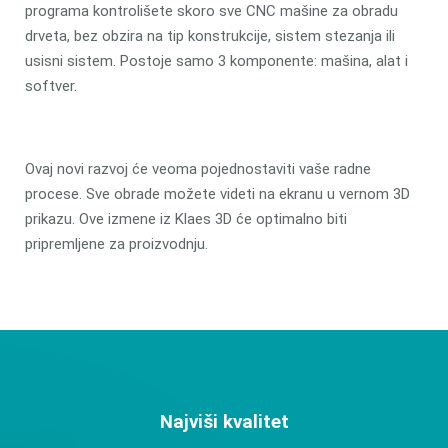
programa kontrolišete skoro sve CNC mašine za obradu
drveta, bez obzira na tip konstrukcije, sistem stezanja ili
usisni sistem. Postoje samo 3 komponente: mašina, alat i
softver.
Ovaj novi razvoj će veoma pojednostaviti vaše radne
procese. Sve obrade možete videti na ekranu u vernom 3D
prikazu. Ove izmene iz Klaes 3D će optimalno biti
pripremljene za proizvodnju.
Najviši kvalitet