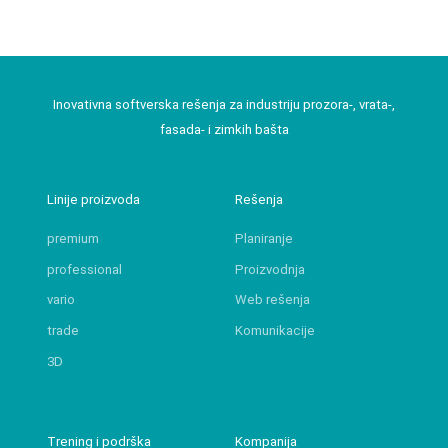
Inovativna softverska rešenja za industriju prozora-, vrata-,
fasada- i zimkih bašta
Linije proizvoda
Rešenja
premium
Planiranje
professional
Proizvodnja
vario
Web rešenja
trade
Komunikacije
3D
Trening i podrška
Kompanija