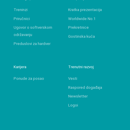
Treninzi
Kratka prezentacija
Priručnici
Worldwide No.1
Ugovor o softverskom
Prekretnice
održavanju
Gostinska kuća
Preduslovi za hardver
Karijera
Trenutni razvoj
Ponude za posao
Vesti
Raspored događaja
Newsletter
Logoi