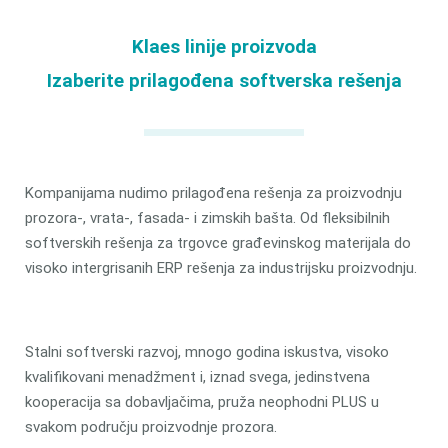
Klaes linije proizvoda
Izaberite prilagođena softverska rešenja
Kompanijama nudimo prilagođena rešenja za proizvodnju
prozora-, vrata-, fasada- i zimskih bašta. Od fleksibilnih
softverskih rešenja za trgovce građevinskog materijala do
visoko intergrisanih ERP rešenja za industrijsku proizvodnju.
Stalni softverski razvoj, mnogo godina iskustva, visoko
kvalifikovani menadžment i, iznad svega, jedinstvena
kooperacija sa dobavljačima, pruža neophodni PLUS u
svakom području proizvodnje prozora.