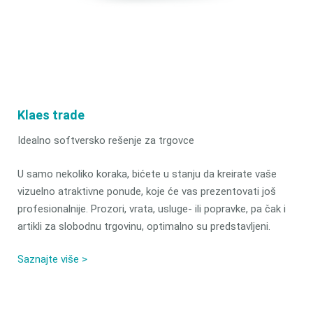
Klaes trade
Idealno softversko rešenje za trgovce
U samo nekoliko koraka, bićete u stanju da kreirate vaše
vizuelno atraktivne ponude, koje će vas prezentovati još
profesionalnije. Prozori, vrata, usluge- ili popravke, pa čak i
artikli za slobodnu trgovinu, optimalno su predstavljeni.
Saznajte više >