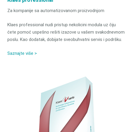
Za kompanije sa automatizovanom proizvodnjom
Klaes professional nudi pristup nekolicini modula uz čiju
ćete pomoć uspešno rešiti izazove u vašem svakodnevnom
poslu. Kao dodatak, dobijate sveobuhvatni servis i podršku.
Saznajte više >