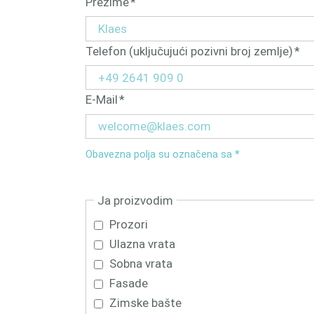
Обавезна
Prezime
*
поља
Обавезна
Telefon (uključujući pozivni broj zemlje)
*
поља
Обавезна
E-Mail
*
поља
Obavezna polja su označena sa *
Ja proizvodim
Prozori
Ulazna vrata
Sobna vrata
Fasade
Zimske bašte