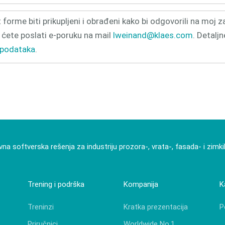
forme biti prikupljeni i obrađeni kako bi odgovorili na moj z
ćete poslati e-poruku na mail
lweinand@klaes.com
. Detalj
 podataka
.
vna softverska rešenja za industriju prozora-, vrata-, fasada- i zimk
Trening i podrška
Kompanija
K
Treninzi
Kratka prezentacija
P
Priručnici
Worldwide No.1