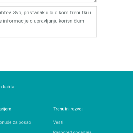
ahtev. Svoj pristanak u bilo kom trenutku u
ne informacije o upravljanju korisničkim
ih bašta
arijera
Trenutni razvoj
onude za posao
Vesti
Raspored događaja