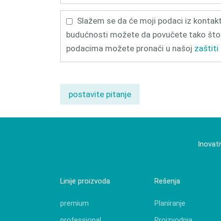
Slažem se da će moji podaci iz kontakt 
budućnosti možete da povučete tako što 
podacima možete pronaći u našoj
zaštiti
postavite pitanje
Inovati
Linije proizvoda
Rešenja
premium
Planiranje
professional
Proizvodnja