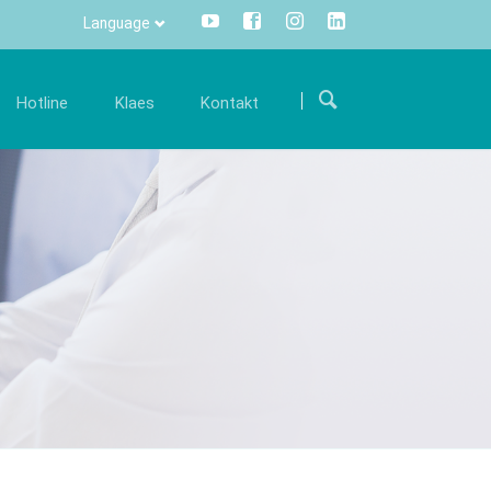
Language
Прескочи
навигацију
Hotline
Klaes
Kontakt
arijera
Komunikacija
Internacionalno
šim
ostanite deo našeg međunarodnog tima i
Sve informacije na samo jedan klik
Put do nas
održite nas svojim stručnim znanjem.
mišem – Centralno i transparentno.
 održavanju
onude za posao
Info Manager
CRM
DMS
openTRANS
s trade
Klaes 3D
versko rešenje
Za konstrukcije staklenih
rgovce
bašti I fasada