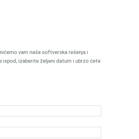
snićemo vam naša softverska rešenja i
spod, izaberite željeni datum i ubrzo ćete