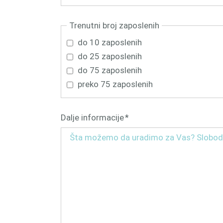
Trenutni broj zaposlenih
do 10 zaposlenih
do 25 zaposlenih
do 75 zaposlenih
preko 75 zaposlenih
Обавезна
Dalje informacije
*
поља