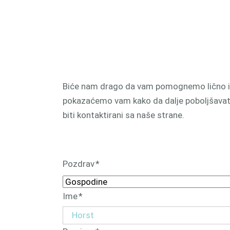
proizv
CAM 
Biće nam drago da vam pomognemo lično i i
pokazaćemo vam kako da dalje poboljšavate
biti kontaktirani sa naše strane.
Обавезна
Pozdrav
*
поља
Обавезна
Ime
*
поља