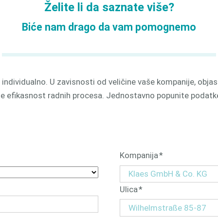
Želite li da saznate više?
odnjom
3D
Biće nam drago da vam pomognemo
ndividualno. U zavisnosti od veličine vaše kompanije, obja
 efikasnost radnih procesa. Jednostavno popunite podatke i
Обавезна
Kompanija
*
поља
Обавезна
Ulica
*
поља