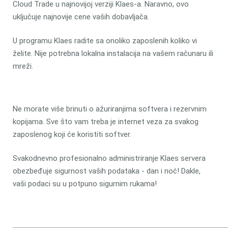
Cloud Trade u najnovijoj verziji Klaes-a. Naravno, ovo
uključuje najnovije cene vaših dobavljača.
U programu Klaes radite sa onoliko zaposlenih koliko vi
želite. Nije potrebna lokalna instalacija na vašem računaru ili
mreži.
Ne morate više brinuti o ažuriranjima softvera i rezervnim
kopijama. Sve što vam treba je internet veza za svakog
zaposlenog koji će koristiti softver.
Svakodnevno profesionalno administriranje Klaes servera
obezbeđuje sigurnost vaših podataka - dan i noć! Dakle,
vaši podaci su u potpuno sigurnim rukama!