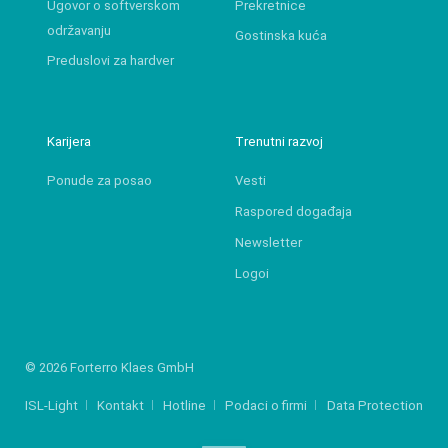
Ugovor o softverskom
Prekretnice
održavanju
Gostinska kuća
Preduslovi za hardver
Karijera
Trenutni razvoj
Ponude za posao
Vesti
Raspored događaja
Newsletter
Logoi
© 2026 Forterro Klaes GmbH
ISL-Light
Kontakt
Hotline
Podaci o firmi
Data Protection