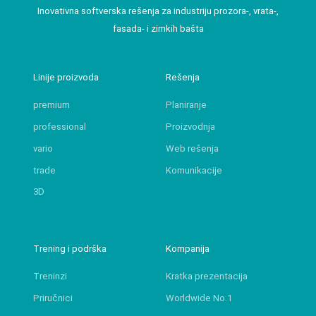
Inovativna softverska rešenja za industriju prozora-, vrata-,
fasada- i zimkih bašta
Linije proizvoda
Rešenja
premium
Planiranje
professional
Proizvodnja
vario
Web rešenja
trade
Komunikacije
3D
Trening i podrška
Kompanija
Treninzi
Kratka prezentacija
Priručnici
Worldwide No.1