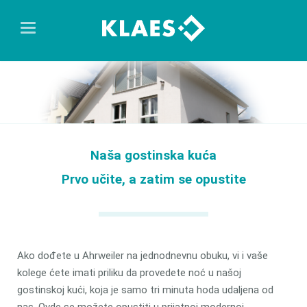
Naša gostinska kuća
Prvo učite, a zatim se opustite
Ako dođete u Ahrweiler na jednodnevnu obuku, vi i vaše
kolege ćete imati priliku da provedete noć u našoj
gostinskoj kući, koja je samo tri minuta hoda udaljena od