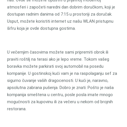
nas. Ovde se možete opustiti u prijatnoj modernoj
atmosferi i započeti naredni dan dobrim doručkom, koji je
dostupan radnim danima od 7:15 u prostoriji za doručak.
Usput, možete koristiti internet uz našu WLAN pristupnu
šifru koja je ovde dostupna gostima.
U večernjim časovima možete sami pripremiti obrok ili
praviti roštilj na terasi ako je lepo vreme. Tokom vašeg
boravka možete parkirati svoj automobil na posedu
kompanije. U gostinskoj kući vam je na raspolaganju sef za
sigurno čuvanje vaših dragocenosti. U kući je, naravno,
apsolutna zabrana pušenja. Dobro je znati: Pošto je naša
kompanija smeštena u centru, posle posla imate mnogo
mogućnosti za kupovinu ili za večeru u nekom od brojnih
restorana.