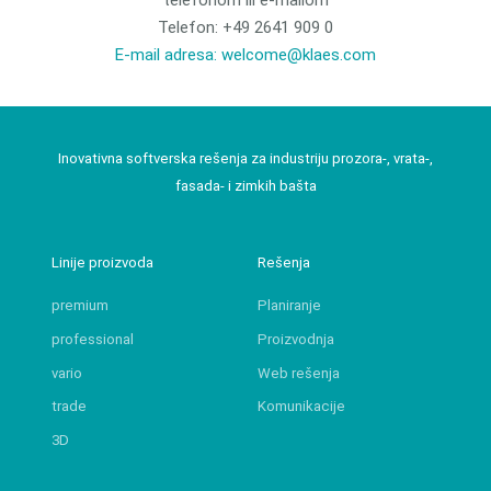
Telefon: +49 2641 909 0
E-mail adresa: welcome@klaes.com
Inovativna softverska rešenja za industriju prozora-, vrata-,
fasada- i zimkih bašta
Linije proizvoda
Rešenja
premium
Planiranje
professional
Proizvodnja
vario
Web rešenja
trade
Komunikacije
3D