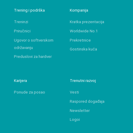
Trening i podrška
Kompanija
Treninzi
Kratka prezentacija
Priručnici
Worldwide No.1
Ugovor o softverskom
Prekretnice
održavanju
Gostinska kuća
Preduslovi za hardver
Karijera
Trenutni razvoj
Ponude za posao
Vesti
Raspored događaja
Newsletter
Logoi