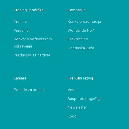
Trening i podrška
Kompanija
Treninzi
Kratka prezentacija
Priručnici
Worldwide No.1
Ugovor o softverskom
Prekretnice
održavanju
Gostinska kuća
Preduslovi za hardver
Karijera
Trenutni razvoj
Ponude za posao
Vesti
Raspored događaja
Newsletter
Logoi