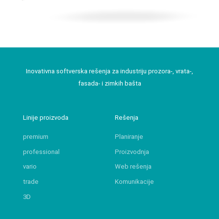
Inovativna softverska rešenja za industriju prozora-, vrata-,
fasada- i zimkih bašta
Linije proizvoda
Rešenja
premium
Planiranje
professional
Proizvodnja
vario
Web rešenja
trade
Komunikacije
3D