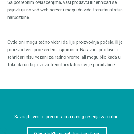
Sa potrebnim ovlašćenjima, vaši prodavci ili tehničari se
prijavljuju na vaš web server i mogu da vide trenutni status
narudžbine.
Ovde oni mogu tačno videti da li je proizvodnja počela, ili je
proizvod već proizveden i isporučen. Naravno, prodavci i
tehničari nisu vezani za radno vreme, ali mogu bilo kada u
toku dana da pozovu trenutni status svoje porudžbine.
Saznajte više o prednostima našeg rešenja za online.
Otvorite Klaes web tracking flajer