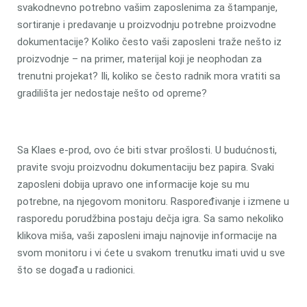
svakodnevno potrebno vašim zaposlenima za štampanje,
sortiranje i predavanje u proizvodnju potrebne proizvodne
dokumentacije? Koliko često vaši zaposleni traže nešto iz
proizvodnje – na primer, materijal koji je neophodan za
trenutni projekat? Ili, koliko se često radnik mora vratiti sa
gradilišta jer nedostaje nešto od opreme?
Sa Klaes e-prod, ovo će biti stvar prošlosti. U budućnosti,
pravite svoju proizvodnu dokumentaciju bez papira. Svaki
zaposleni dobija upravo one informacije koje su mu
potrebne, na njegovom monitoru. Raspoređivanje i izmene u
rasporedu porudžbina postaju dečja igra. Sa samo nekoliko
klikova miša, vaši zaposleni imaju najnovije informacije na
svom monitoru i vi ćete u svakom trenutku imati uvid u sve
što se događa u radionici.