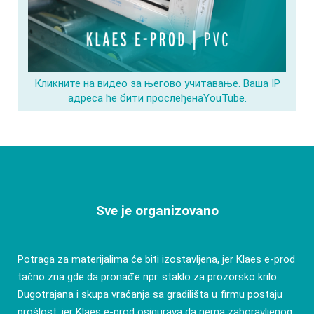
Кликните на видео за његово учитавање. Ваша IP
адреса ће бити прослеђенаYouTube.
Sve je organizovano
Potraga za materijalima će biti izostavljena, jer Klaes e-prod
tačno zna gde da pronađe npr. staklo za prozorsko krilo.
Dugotrajana i skupa vraćanja sa gradilišta u firmu postaju
prošlost, jer Klaes e-prod osigurava da nema zaboravljenog