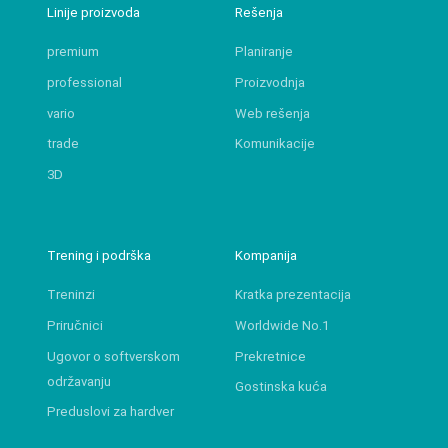
Linije proizvoda
Rešenja
premium
Planiranje
professional
Proizvodnja
vario
Web rešenja
trade
Komunikacije
3D
Trening i podrška
Kompanija
Treninzi
Kratka prezentacija
Priručnici
Worldwide No.1
Ugovor o softverskom
Prekretnice
održavanju
Gostinska kuća
Preduslovi za hardver