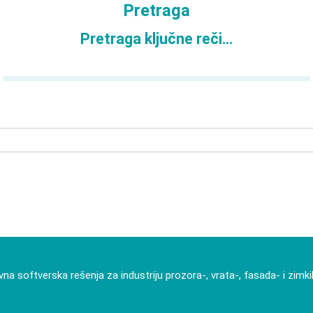
Pretraga
odnjom
3D
Pretraga ključne reči...
vna softverska rešenja za industriju prozora-, vrata-, fasada- i zimk