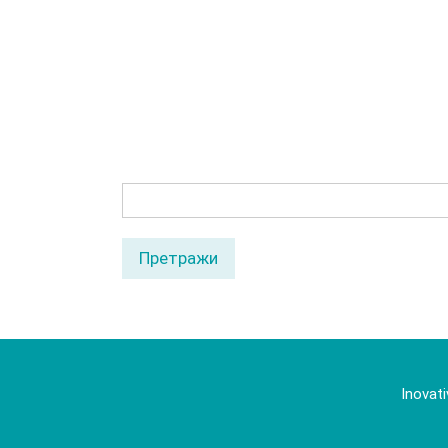
proizv
CAM 
Кључне
речи
Претражи
Inovati