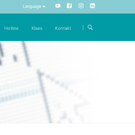
Language
Прескочи
навигацију
Hotline
Klaes
Kontakt
arijera
Komunikacija
Internacionalno
šim
ostanite deo našeg međunarodnog tima i
Sve informacije na samo jedan klik
Put do nas
održite nas svojim stručnim znanjem.
mišem – Centralno i transparentno.
 održavanju
Kontakt formular
onude za posao
Info Manager
CRM
DMS
openTRANS
s trade
Klaes 3D
versko rešenje
Za konstrukcije staklenih
rgovce
bašti I fasada