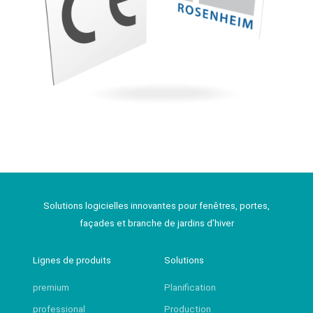
Solutions logicielles innovantes pour fenêtres, portes,
façades et branche de jardins d’hiver
Lignes de produits
Solutions
premium
Planification
professional
Production