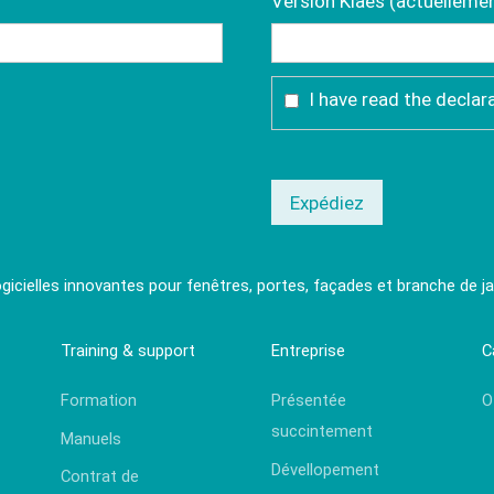
Version Klaes (actuellement
I have read the declar
Expédiez
ogicielles innovantes pour fenêtres, portes, façades et branche de jar
Training & support
Entreprise
C
Formation
Présentée
O
succintement
Manuels
Dévellopement
Contrat de