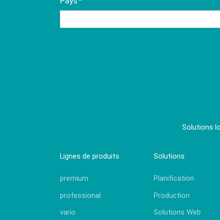
Champ
Pays
*
obligatoire
Solutions l
Lignes de produits
Solutions
premium
Planification
professional
Production
vario
Solutions Web