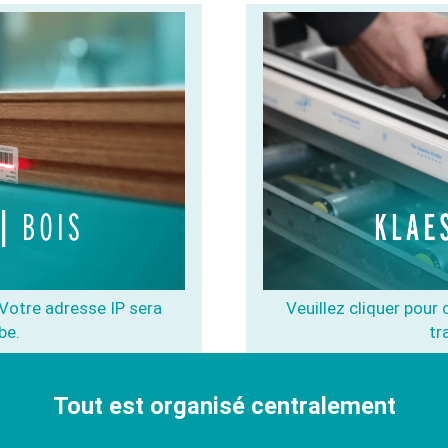
. Votre adresse IP sera
Veuillez cliquer pour 
be.
tr
Tout est organisé centralement